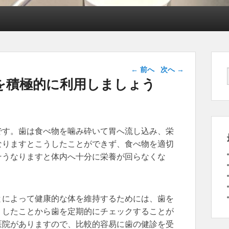
投稿ナビゲー
←
前へ
次へ
→
ション
を積極的に利用しましょう
です。
歯は食べ物を噛み砕いて胃へ流し込み、栄
なりますとこうしたことができず、食べ物を適切
そうなりますと体内へ十分に栄養が回らなくな
。
とによって健康的な体を維持するためには、歯を
うしたことから歯を定期的にチェックすることが
医院がありますので、比較的容易に歯の健診を受