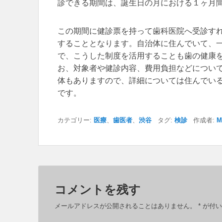
診できる期間は、誕生日の月における１ヶ月
この期間に健診票を持って歯科医院へ受診す
することとなります。自治体に住んでいて、
で、こうした制度を活用することも歯の健康
お、対象者や健診内容、費用負担などについ
体もありますので、詳細については住んでい
です。
カテゴリー:
医療
、
歯医者
、
渋谷
タグ:
検診
作成者:
M
コメントを残す
メールアドレスが公開されることはありません。
*
が付い