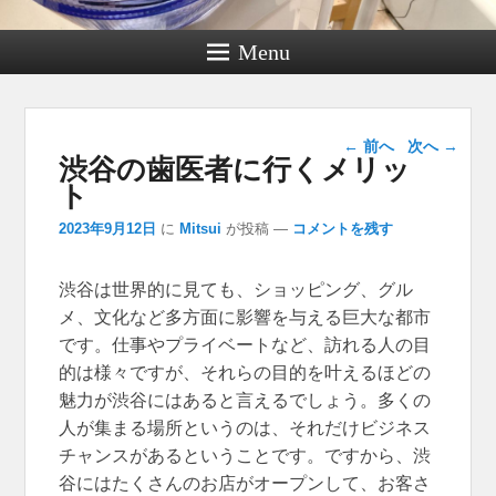
Menu
投稿ナビゲー
←
前へ
次へ
→
渋谷の歯医者に行くメリッ
ション
ト
2023年9月12日
に
Mitsui
が投稿
—
コメントを残す
渋谷は世界的に見ても、ショッピング、グル
メ、文化など多方面に影響を与える巨大な都市
です。
仕事やプライベートなど、訪れる人の目
的は様々ですが、それらの目的を叶えるほどの
魅力が渋谷にはあると言えるでしょう。多くの
人が集まる場所というのは、それだけビジネス
チャンスがあるということです。ですから、渋
谷にはたくさんのお店がオープンして、お客さ