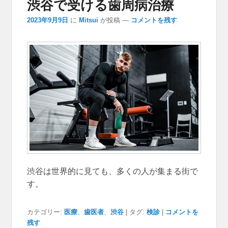
渋谷で受ける歯周病治療
2023年9月9日
に
Mitsui
が投稿
—
コメントを残す
渋谷は世界的に見ても、多くの人が集まる街で
す。
カテゴリー:
医療
、
歯医者
、
渋谷
|
タグ:
検診
|
コメントを
残す