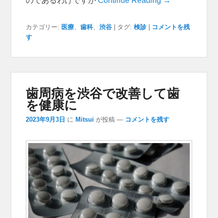
のであるわけですが
Continue Reading →
カテゴリー:
医療
、
歯科
、
渋谷
|
タグ:
検診
|
コメントを残
す
歯周病を渋谷で改善して歯
を健康に
2023年9月3日
に
Mitsui
が投稿
—
コメントを残す